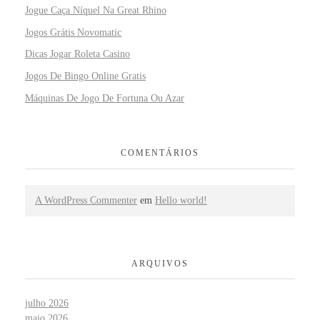
Jogue Caça Níquel Na Great Rhino
Jogos Grátis Novomatic
Dicas Jogar Roleta Casino
Jogos De Bingo Online Gratis
Máquinas De Jogo De Fortuna Ou Azar
COMENTÁRIOS
A WordPress Commenter
em
Hello world!
ARQUIVOS
julho 2026
maio 2026