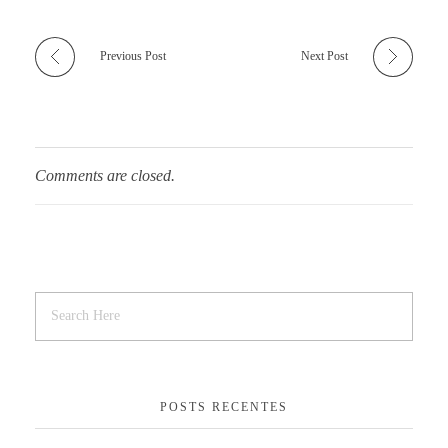
Previous Post
Next Post
Comments are closed.
POSTS RECENTES