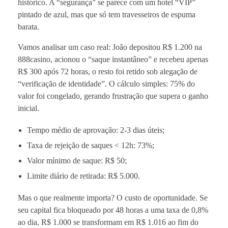
histórico. A “segurança” se parece com um hotel “VIP”
pintado de azul, mas que só tem travesseiros de espuma
barata.
Vamos analisar um caso real: João depositou R$ 1.200 na
888casino, acionou o “saque instantâneo” e recebeu apenas
R$ 300 após 72 horas, o resto foi retido sob alegação de
“verificação de identidade”. O cálculo simples: 75% do
valor foi congelado, gerando frustração que supera o ganho
inicial.
Tempo médio de aprovação: 2‑3 dias úteis;
Taxa de rejeição de saques < 12h: 73%;
Valor mínimo de saque: R$ 50;
Limite diário de retirada: R$ 5.000.
Mas o que realmente importa? O custo de oportunidade. Se
seu capital fica bloqueado por 48 horas a uma taxa de 0,8%
ao dia, R$ 1.000 se transformam em R$ 1.016 ao fim do