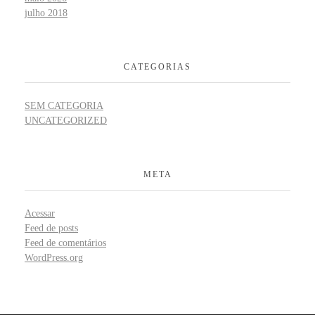
julho 2018
CATEGORIAS
SEM CATEGORIA
UNCATEGORIZED
META
Acessar
Feed de posts
Feed de comentários
WordPress.org