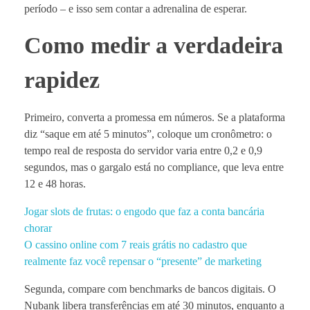
período – e isso sem contar a adrenalina de esperar.
Como medir a verdadeira
rapidez
Primeiro, converta a promessa em números. Se a plataforma
diz “saque em até 5 minutos”, coloque um cronômetro: o
tempo real de resposta do servidor varia entre 0,2 e 0,9
segundos, mas o gargalo está no compliance, que leva entre
12 e 48 horas.
Jogar slots de frutas: o engodo que faz a conta bancária
chorar
O cassino online com 7 reais grátis no cadastro que
realmente faz você repensar o “presente” de marketing
Segunda, compare com benchmarks de bancos digitais. O
Nubank libera transferências em até 30 minutos, enquanto a