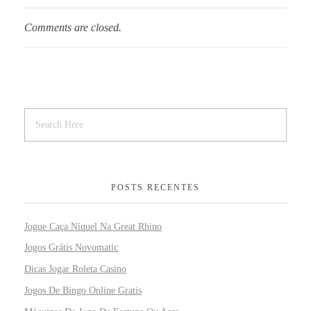
Comments are closed.
POSTS RECENTES
Jogue Caça Níquel Na Great Rhino
Jogos Grátis Novomatic
Dicas Jogar Roleta Casino
Jogos De Bingo Online Gratis