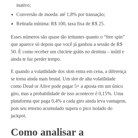
inativo;
Conversão de moeda: até 1,8% por transação;
Retirada mínima: R$ 100, taxa fixa de R$ 25.
Esses números são quase tão irritantes quanto o “free spin”
que aparece só depois que você já ganhou a sessão de R$
50. É como receber um chiclete grátis no dentista – inútil e
ainda te faz perder tempo.
E quando a volatilidade dos slots entra em cena, a diferença
se torna ainda mais brutal. Um slot de alta volatilidade
como Dead or Alive pode pagar 5× a aposta em um único
giro, mas a probabilidade de isso acontecer é 0,15%. Uma
plataforma que paga 0,4% a cada giro ainda leva vantagem,
pois seu retorno acumulado supera o pico isolado do
jackpot.
Como analisar a