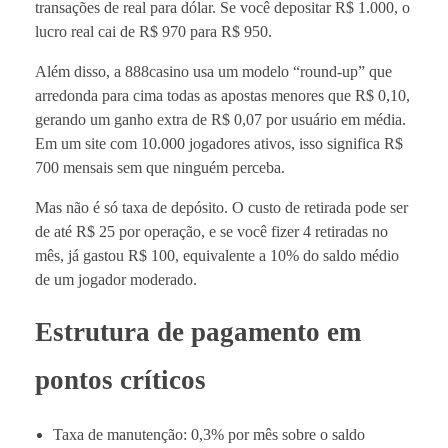
transações de real para dólar. Se você depositar R$ 1.000, o
lucro real cai de R$ 970 para R$ 950.
Além disso, a 888casino usa um modelo “round‑up” que
arredonda para cima todas as apostas menores que R$ 0,10,
gerando um ganho extra de R$ 0,07 por usuário em média.
Em um site com 10.000 jogadores ativos, isso significa R$
700 mensais sem que ninguém perceba.
Mas não é só taxa de depósito. O custo de retirada pode ser
de até R$ 25 por operação, e se você fizer 4 retiradas no
mês, já gastou R$ 100, equivalente a 10% do saldo médio
de um jogador moderado.
Estrutura de pagamento em
pontos críticos
Taxa de manutenção: 0,3% por mês sobre o saldo