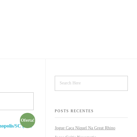
OS
VIDEOS
DEPOIMENTOS
APPS
CONTATO
POSTS RECENTES
Oferta!
polis/SC (21 e
Jogue Caça Níquel Na Great Rhino