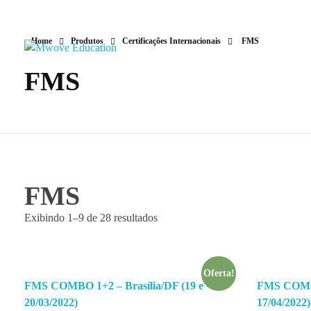
Home
Produtos
Certificações Internacionais
FMS
Mwove Education
A Maior Escola de Movimento do Brasil.
FMS
FMS
Exibindo 1–9 de 28 resultados
Oferta!
FMS COMBO 1+2 – Brasília/DF (19 e
FMS COMBO
20/03/2022)
17/04/2022)