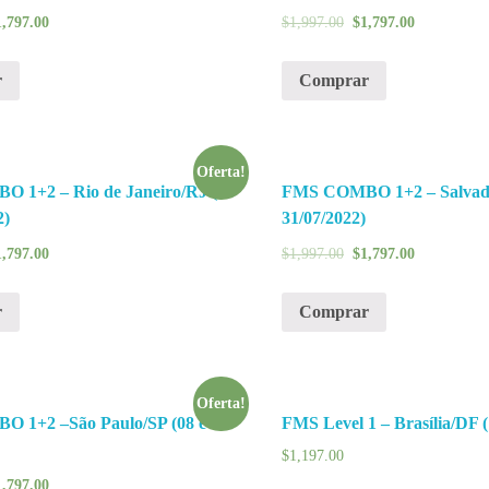
1,797.00
$
1,997.00
$
1,797.00
r
Comprar
Oferta!
 1+2 – Rio de Janeiro/RJ (05
FMS COMBO 1+2 – Salvado
2)
31/07/2022)
1,797.00
$
1,997.00
$
1,797.00
r
Comprar
Oferta!
 1+2 –São Paulo/SP (08 e
FMS Level 1 – Brasília/DF (
$
1,197.00
1,797.00