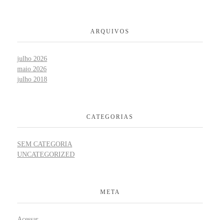
ARQUIVOS
julho 2026
maio 2026
julho 2018
CATEGORIAS
SEM CATEGORIA
UNCATEGORIZED
META
Acessar