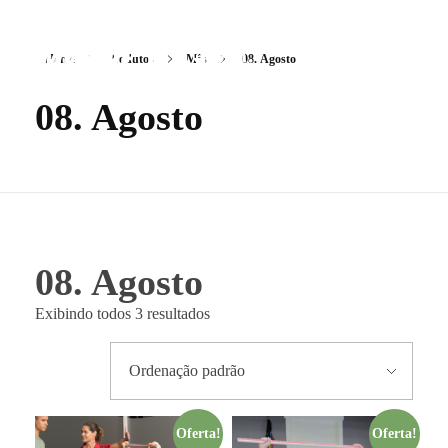
Home
Produtos
Mês
08. Agosto
08. Agosto
Mwove Education
A Maior Escola de Movimento do Brasil.
08. Agosto
Exibindo todos 3 resultados
Oferta!
Oferta!