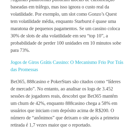
baseadas em tráfego, mas isso ignora o custo real da
volatilidade. Por exemplo, um slot como Gonzo’s Quest
tem volatilidade média, enquanto Starburst é quase uma
maratona de pequenos pagamentos. Se um cassino coloca
30% de slots de alta volatilidade em seu “top 10”, a
probabilidade de perder 100 unidades em 10 minutos sobe
para 73%.
Jogos de Giros Grátis Cassino: O Mecanismo Frio Por Trás
das Promessas
Bet365, 888casino e PokerStars são citados como “líderes
de mercado”. No entanto, ao analisar os logs de 3.452
sessões de jogadores reais, descobri que Bet365 mantém
um churn de 42%, enquanto 888casino chega a 58% em
usuários que iniciam com depósito acima de R$200. O
número de “anônimos” que deixam o site após a primeira
retirada é 1,7 vezes maior que o reportado.