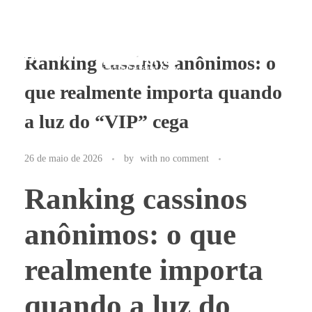
Ranking cassinos anônimos: o
que realmente importa quando
Mwove Education
A Maior Escola de Movimento do Brasil.
a luz do “VIP” cega
26 de maio de 2026
by
with
no comment
Ranking cassinos
anônimos: o que
realmente importa
quando a luz do