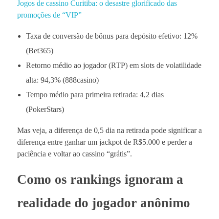
Jogos de cassino Curitiba: o desastre glorificado das
promoções de “VIP”
Taxa de conversão de bônus para depósito efetivo: 12%
(Bet365)
Retorno médio ao jogador (RTP) em slots de volatilidade
alta: 94,3% (888casino)
Tempo médio para primeira retirada: 4,2 dias
(PokerStars)
Mas veja, a diferença de 0,5 dia na retirada pode significar a
diferença entre ganhar um jackpot de R$5.000 e perder a
paciência e voltar ao cassino “grátis”.
Como os rankings ignoram a
realidade do jogador anônimo