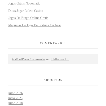
Jogos Grátis Novomatic
Dicas Jogar Roleta Casino
Jogos De Bingo Online Gratis
Máquinas De Jogo De Fortuna Ou Azar
COMENTÁRIOS
A WordPress Commenter
em
Hello world!
ARQUIVOS
julho 2026
maio 2026
julho 2018