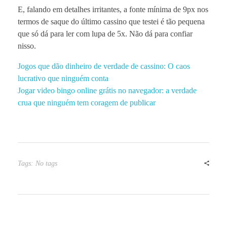
E, falando em detalhes irritantes, a fonte mínima de 9px nos
termos de saque do último cassino que testei é tão pequena
que só dá para ler com lupa de 5x. Não dá para confiar
nisso.
Jogos que dão dinheiro de verdade de cassino: O caos
lucrativo que ninguém conta
Jogar video bingo online grátis no navegador: a verdade
crua que ninguém tem coragem de publicar
Tags: No tags