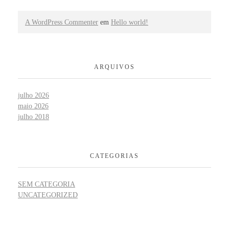
A WordPress Commenter
em
Hello world!
ARQUIVOS
julho 2026
maio 2026
julho 2018
CATEGORIAS
SEM CATEGORIA
UNCATEGORIZED