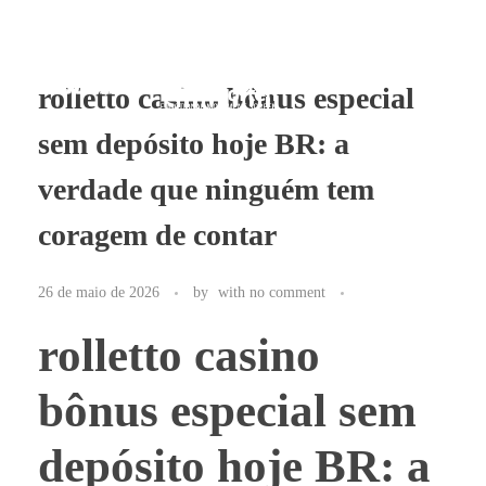
rolletto casino bônus especial
sem depósito hoje BR: a
Mwove Education
A Maior Escola de Movimento do Brasil.
verdade que ninguém tem
coragem de contar
26 de maio de 2026
by
with
no comment
rolletto casino
bônus especial sem
depósito hoje BR: a