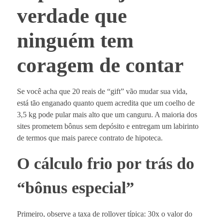
verdade que
ninguém tem
coragem de contar
Se você acha que 20 reais de “gift” vão mudar sua vida,
está tão enganado quanto quem acredita que um coelho de
3,5 kg pode pular mais alto que um canguru. A maioria dos
sites prometem bônus sem depósito e entregam um labirinto
de termos que mais parece contrato de hipoteca.
O cálculo frio por trás do
“bônus especial”
Primeiro, observe a taxa de rollover típica: 30x o valor do