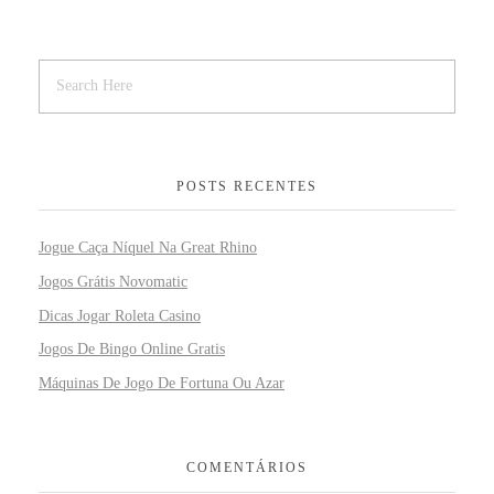
POSTS RECENTES
Jogue Caça Níquel Na Great Rhino
Jogos Grátis Novomatic
Dicas Jogar Roleta Casino
Jogos De Bingo Online Gratis
Máquinas De Jogo De Fortuna Ou Azar
COMENTÁRIOS