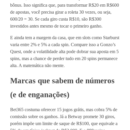
bônus. Isso significa que, para transformar R$20 em R$600
de apostas, você precisa girar a roleta 30 vezes, ou seja,
600/20 = 30. Se cada giro custa R$10, são R$300
investidos antes mesmo de tocar o primeiro ganho.
E ainda tem a margem da casa, que em slots como Starburst
varia entre 2% e 5% a cada spin. Compare isso a Gonzo’s
Quest, onde a volatilidade alta pode dobrar sua aposta em 5
spins, mas a chance de perder tudo em 20 spins permanece
alta. A matemática não mente.
Marcas que sabem de números
(e de enganações)
Bet365 costuma oferecer 15 jogos grátis, mas cobra 5% de
comissão sobre os ganhos. Já a Betway promete 30 giros,
porém impõe um limite de saque de R$100, que equivale a