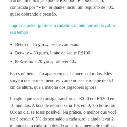
5% de um típico jackpot de R$2.000. E a 888casino,
conhecida por “VIP” brilhante, inclui um requisito de 40x,
quase dobrando a pressão.
Jogos de poker grátis sem cadastro: o mito que ainda cobra
seu tempo
Bet365 – 15 giros, 5% de comissão.
Betway – 30 giros, limite de saque R$100.
888casino – 20 giros, rollover 40x.
Esses números não aparecem nas banners coloridos. Eles
surgem nos termos menores, como notas de rodapé de 0,3
cm de altura, que a maioria dos jogadores ignora.
Imagine que você consiga transformar R$20 em R$200 em
10 minutos. A taxa de retorno seria 10x em 0,166 horas, ou
60x ao dia, se fosse possível. Na prática, o melhor que você
faz é perder 0,5% do seu saldo a cada giro, e ainda levar 2
minutos para cada spin devido ao carregamento de gráficos.