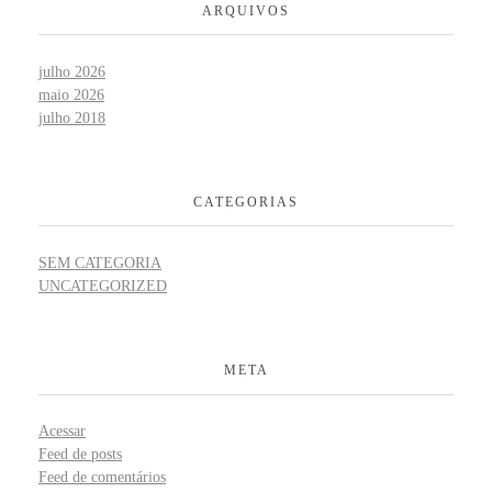
ARQUIVOS
julho 2026
maio 2026
julho 2018
CATEGORIAS
SEM CATEGORIA
UNCATEGORIZED
META
Acessar
Feed de posts
Feed de comentários