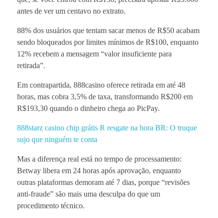
antes de ver um centavo no extrato.
88% dos usuários que tentam sacar menos de R$50 acabam
sendo bloqueados por limites mínimos de R$100, enquanto
12% recebem a mensagem “valor insuficiente para
retirada”.
Em contrapartida, 888casino oferece retirada em até 48
horas, mas cobra 3,5% de taxa, transformando R$200 em
R$193,30 quando o dinheiro chega ao PicPay.
888starz casino chip grátis R resgate na hora BR: O truque
sujo que ninguém te conta
Mas a diferença real está no tempo de processamento:
Betway libera em 24 horas após aprovação, enquanto
outras plataformas demoram até 7 dias, porque “revisões
anti-fraude” são mais uma desculpa do que um
procedimento técnico.