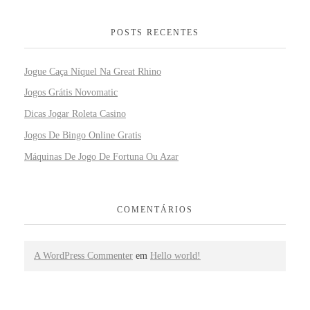
POSTS RECENTES
Jogue Caça Níquel Na Great Rhino
Jogos Grátis Novomatic
Dicas Jogar Roleta Casino
Jogos De Bingo Online Gratis
Máquinas De Jogo De Fortuna Ou Azar
COMENTÁRIOS
A WordPress Commenter
em
Hello world!