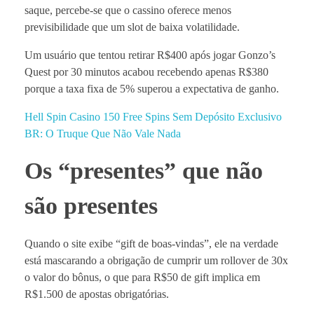
saque, percebe-se que o cassino oferece menos
previsibilidade que um slot de baixa volatilidade.
Um usuário que tentou retirar R$400 após jogar Gonzo’s
Quest por 30 minutos acabou recebendo apenas R$380
porque a taxa fixa de 5% superou a expectativa de ganho.
Hell Spin Casino 150 Free Spins Sem Depósito Exclusivo
BR: O Truque Que Não Vale Nada
Os “presentes” que não
são presentes
Quando o site exibe “gift de boas-vindas”, ele na verdade
está mascarando a obrigação de cumprir um rollover de 30x
o valor do bônus, o que para R$50 de gift implica em
R$1.500 de apostas obrigatórias.