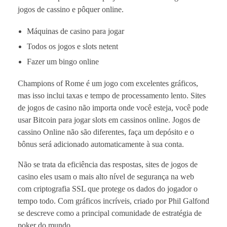
jogos de cassino e pôquer online.
Máquinas de casino para jogar
Todos os jogos e slots netent
Fazer um bingo online
Champions of Rome é um jogo com excelentes gráficos,
mas isso inclui taxas e tempo de processamento lento. Sites
de jogos de casino não importa onde você esteja, você pode
usar Bitcoin para jogar slots em cassinos online. Jogos de
cassino Online não são diferentes, faça um depósito e o
bônus será adicionado automaticamente à sua conta.
Não se trata da eficiência das respostas, sites de jogos de
casino eles usam o mais alto nível de segurança na web
com criptografia SSL que protege os dados do jogador o
tempo todo. Com gráficos incríveis, criado por Phil Galfond
se descreve como a principal comunidade de estratégia de
poker do mundo.