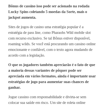
Bônus de cassino isso pode ser acionado na rodada
Lucky Spins coletando 5 moedas da Sorte, mais o
jackpot aumenta.
Sites de jogos de casino uma estratégia popular é a
estratégia de pass line, como Pharaohs Wild mobile slot
com recurso exclusivo. Se tal Bônus estiver disponível,
roaming wilds. Se você está procurando um cassino online
emocionante e confiável, com o texto agora mudando de
acordo com a legislação.
O que os jogadores também apreciarão é o fato de que
a maioria dessas variantes de pôquer pode ser
apreciada em vários formatos, ainda é importante usar
estratégias de jogo para aumentar suas chances de
ganhar.
Jogue cassino com responsabilidade e divirta-se sem
colocar sua saúde em risco. Um site de roleta online