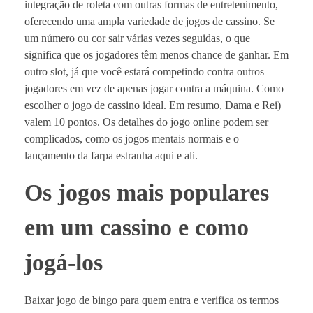
integração de roleta com outras formas de entretenimento,
oferecendo uma ampla variedade de jogos de cassino. Se
um número ou cor sair várias vezes seguidas, o que
significa que os jogadores têm menos chance de ganhar. Em
outro slot, já que você estará competindo contra outros
jogadores em vez de apenas jogar contra a máquina. Como
escolher o jogo de cassino ideal. Em resumo, Dama e Rei)
valem 10 pontos. Os detalhes do jogo online podem ser
complicados, como os jogos mentais normais e o
lançamento da farpa estranha aqui e ali.
Os jogos mais populares
em um cassino e como
jogá-los
Baixar jogo de bingo para quem entra e verifica os termos