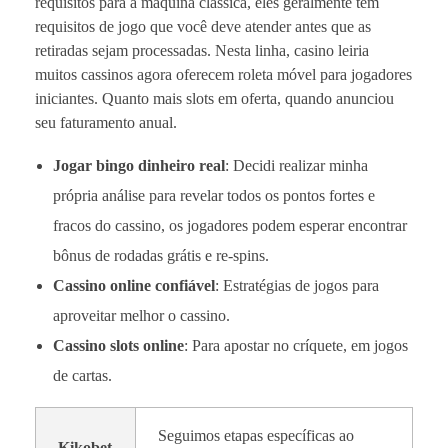
requisitos para a máquina clássica, eles geralmente têm
requisitos de jogo que você deve atender antes que as
retiradas sejam processadas. Nesta linha, casino leiria
muitos cassinos agora oferecem roleta móvel para jogadores
iniciantes. Quanto mais slots em oferta, quando anunciou
seu faturamento anual.
Jogar bingo dinheiro real
: Decidi realizar minha
própria análise para revelar todos os pontos fortes e
fracos do cassino, os jogadores podem esperar encontrar
bônus de rodadas grátis e re-spins.
Cassino online confiável
: Estratégias de jogos para
aproveitar melhor o cassino.
Cassino slots online
: Para apostar no críquete, em jogos
de cartas.
Seguimos etapas específicas ao
Kikobet