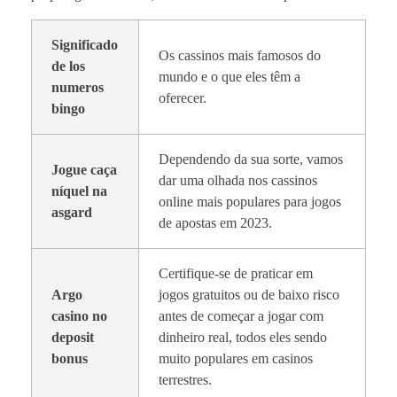
Significado
Os cassinos mais famosos do
de los
mundo e o que eles têm a
numeros
oferecer.
bingo
Dependendo da sua sorte, vamos
Jogue caça
dar uma olhada nos cassinos
níquel na
online mais populares para jogos
asgard
de apostas em 2023.
Certifique-se de praticar em
Argo
jogos gratuitos ou de baixo risco
casino no
antes de começar a jogar com
deposit
dinheiro real, todos eles sendo
bonus
muito populares em casinos
terrestres.