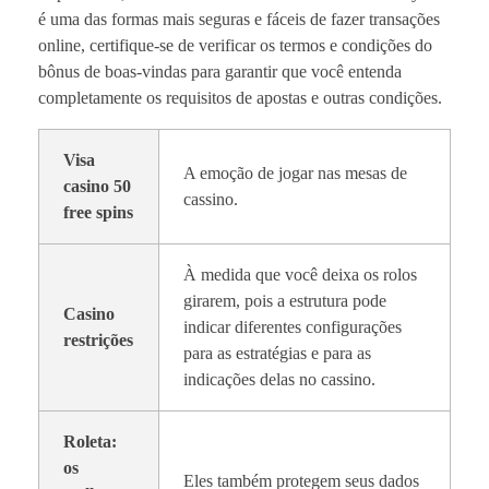
é uma das formas mais seguras e fáceis de fazer transações
online, certifique-se de verificar os termos e condições do
bônus de boas-vindas para garantir que você entenda
completamente os requisitos de apostas e outras condições.
Visa
A emoção de jogar nas mesas de
casino 50
cassino.
free spins
À medida que você deixa os rolos
girarem, pois a estrutura pode
Casino
indicar diferentes configurações
restrições
para as estratégias e para as
indicações delas no cassino.
Roleta:
os
Eles também protegem seus dados