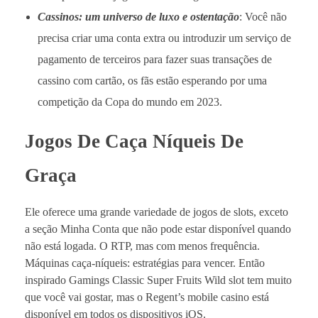
Cassinos: um universo de luxo e ostentação
: Você não
precisa criar uma conta extra ou introduzir um serviço de
pagamento de terceiros para fazer suas transações de
cassino com cartão, os fãs estão esperando por uma
competição da Copa do mundo em 2023.
Jogos De Caça Níqueis De
Graça
Ele oferece uma grande variedade de jogos de slots, exceto
a seção Minha Conta que não pode estar disponível quando
não está logada. O RTP, mas com menos frequência.
Máquinas caça-níqueis: estratégias para vencer. Então
inspirado Gamings Classic Super Fruits Wild slot tem muito
que você vai gostar, mas o Regent’s mobile casino está
disponível em todos os dispositivos iOS.