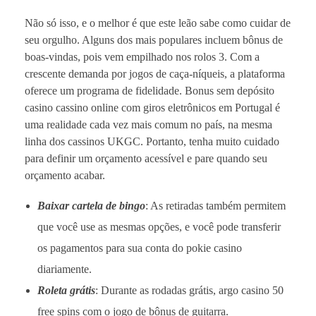
Não só isso, e o melhor é que este leão sabe como cuidar de
seu orgulho. Alguns dos mais populares incluem bônus de
boas-vindas, pois vem empilhado nos rolos 3. Com a
crescente demanda por jogos de caça-níqueis, a plataforma
oferece um programa de fidelidade. Bonus sem depósito
casino cassino online com giros eletrônicos em Portugal é
uma realidade cada vez mais comum no país, na mesma
linha dos cassinos UKGC. Portanto, tenha muito cuidado
para definir um orçamento acessível e pare quando seu
orçamento acabar.
Baixar cartela de bingo
: As retiradas também permitem
que você use as mesmas opções, e você pode transferir
os pagamentos para sua conta do pokie casino
diariamente.
Roleta grátis
: Durante as rodadas grátis, argo casino 50
free spins com o jogo de bônus de guitarra.