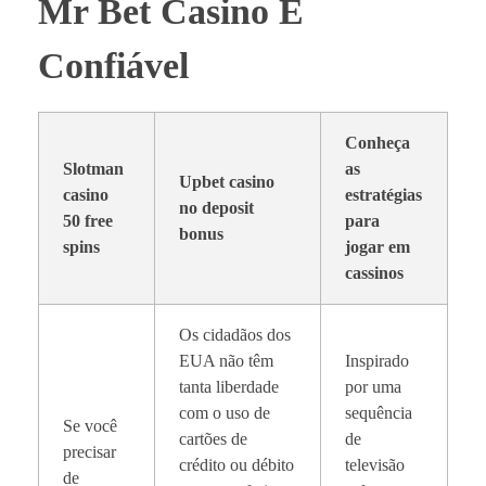
Mr Bet Casino É
Confiável
Conheça
Slotman
as
Upbet casino
casino
estratégias
no deposit
50 free
para
bonus
spins
jogar em
cassinos
Os cidadãos dos
EUA não têm
Inspirado
tanta liberdade
por uma
com o uso de
sequência
Se você
cartões de
de
precisar
crédito ou débito
televisão
de