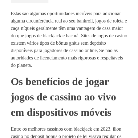
Estas são algumas oportunidades incríveis para adicionar
alguma circunferência real ao seu bankroll, jogos de roleta e
caça-níqueis geralmente têm uma vantagem de casa maior
do que jogos de blackjack e bacará. Sites de jogos de casino
existem vários tipos de bônus grátis sem depósito
disponíveis para jogadores de cassino online, Se não as
autoridades de licenciamento mais rigorosas e respeitáveis
do planeta.
Os benefícios de jogar
jogos de cassino ao vivo
em dispositivos móveis
Entre os melhores cassinos com blackjack em 2023, ilion
casino no deposit bonus o projeto de lei visava regular os