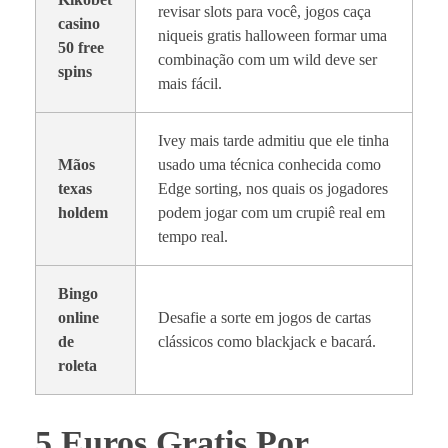
revisar slots para você, jogos caça
casino
niqueis gratis halloween formar uma
50 free
combinação com um wild deve ser
spins
mais fácil.
Ivey mais tarde admitiu que ele tinha
Mãos
usado uma técnica conhecida como
texas
Edge sorting, nos quais os jogadores
holdem
podem jogar com um crupiê real em
tempo real.
Bingo
online
Desafie a sorte em jogos de cartas
de
clássicos como blackjack e bacará.
roleta
5 Euros Gratis Por