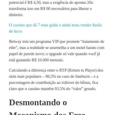
potencial é R$ 4,50, mas a exigência de apostas 20x
transforma isso em R$ 90 necessários para liberar o
dinheiro.
O cassino que dá 7 reais grátis e ainda tenta vender ilusão
de lucro
Betway tem um programa VIP que promete “tratamento de
elite”, mas a realidade se assemelha a um motel barato com
papel de parede novo; o upgrade só vale quando você já
está gastando R$ 10.000 mensais.
Calculando a diferença entre o RTP (Return to Player) dos
slots mais populares – 96,5% no caso de Starburst – e a
porcentagem de contribuição ao rollover do bônus, fica
claro que o cassino mantém 93,5% do “valor” gerado.
Desmontando o