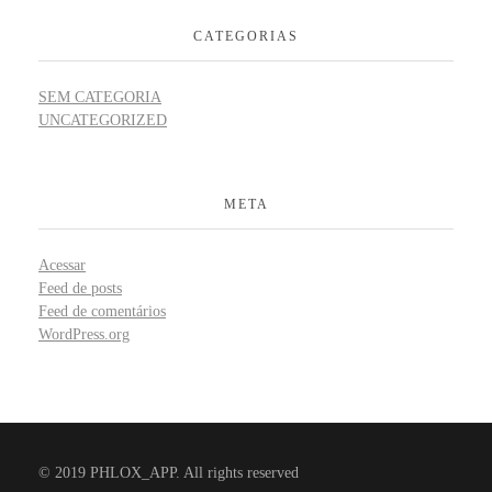
CATEGORIAS
SEM CATEGORIA
UNCATEGORIZED
META
Acessar
Feed de posts
Feed de comentários
WordPress.org
© 2019 PHLOX_APP. All rights reserved