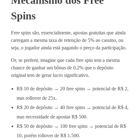
Mecanismo dos Free
Spins
Free spins são, essencialmente, apostas gratuitas que ainda
carregam a mesma taxa de retenção de 5% ao cassino, ou
seja, o jogador ainda está pagando o preço da participação.
Or, se preferir, imagine que cada free spin tem a mesma
chance de ganhar um bônus de 0,2% que o depósito
original tem de gerar lucro significativo.
R$ 10 de depósito → 20 free spins → potencial de R$ 2,
mas rollover de 25x.
R$ 20 de depósito → 40 free spins → potencial de R$ 4,
mas necessidade de apostar R$ 500.
R$ 50 de depósito → 100 free spins → potencial de R$
10, porém rollover de R$ 1.500.