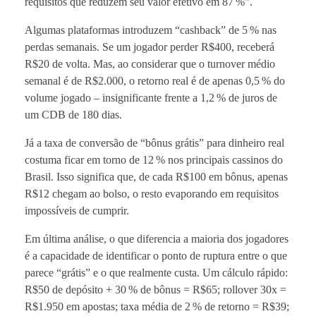
requisitos que reduzem seu valor efetivo em 87 %”.
Algumas plataformas introduzem “cashback” de 5 % nas
perdas semanais. Se um jogador perder R$400, receberá
R$20 de volta. Mas, ao considerar que o turnover médio
semanal é de R$2.000, o retorno real é de apenas 0,5 % do
volume jogado – insignificante frente a 1,2 % de juros de
um CDB de 180 dias.
Já a taxa de conversão de “bônus grátis” para dinheiro real
costuma ficar em torno de 12 % nos principais cassinos do
Brasil. Isso significa que, de cada R$100 em bônus, apenas
R$12 chegam ao bolso, o resto evaporando em requisitos
impossíveis de cumprir.
Em última análise, o que diferencia a maioria dos jogadores
é a capacidade de identificar o ponto de ruptura entre o que
parece “grátis” e o que realmente custa. Um cálculo rápido:
R$50 de depósito + 30 % de bônus = R$65; rollover 30x =
R$1.950 em apostas; taxa média de 2 % de retorno = R$39;