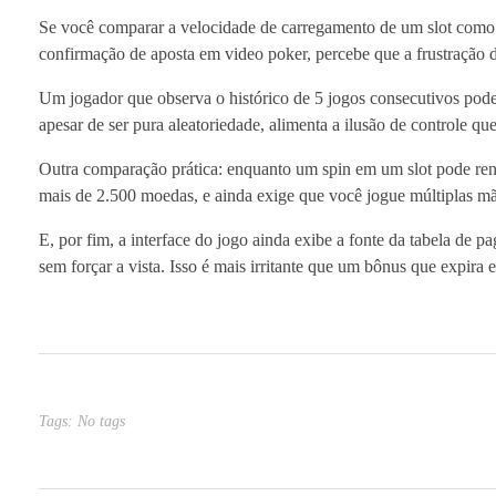
Se você comparar a velocidade de carregamento de um slot como S
confirmação de aposta em video poker, percebe que a frustração 
Um jogador que observa o histórico de 5 jogos consecutivos pode 
apesar de ser pura aleatoriedade, alimenta a ilusão de controle q
Outra comparação prática: enquanto um spin em um slot pode r
mais de 2.500 moedas, e ainda exige que você jogue múltiplas mã
E, por fim, a interface do jogo ainda exibe a fonte da tabela de 
sem forçar a vista. Isso é mais irritante que um bônus que expira 
Tags: No tags