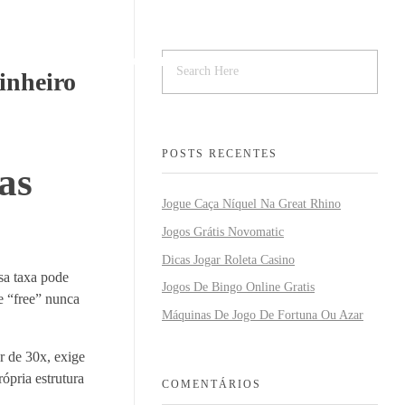
OS
VIDEOS
DEPOIMENTOS
APPS
CONTATO
inheiro
POSTS RECENTES
as
Jogue Caça Níquel Na Great Rhino
Jogos Grátis Novomatic
Dicas Jogar Roleta Casino
sa taxa pode
Jogos De Bingo Online Gratis
e “free” nunca
Máquinas De Jogo De Fortuna Ou Azar
r de 30x, exige
ópria estrutura
COMENTÁRIOS