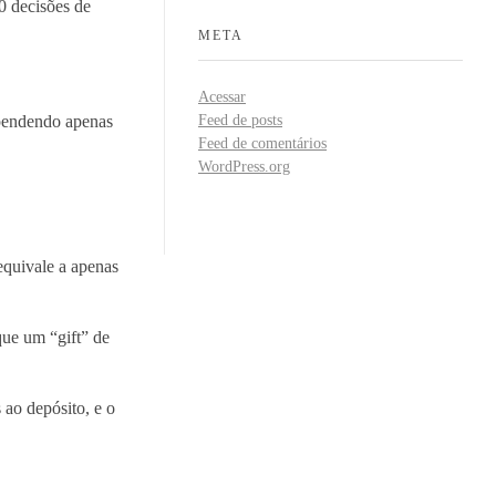
0 decisões de
META
Acessar
ependendo apenas
Feed de posts
Feed de comentários
WordPress.org
equivale a apenas
que um “gift” de
 ao depósito, e o