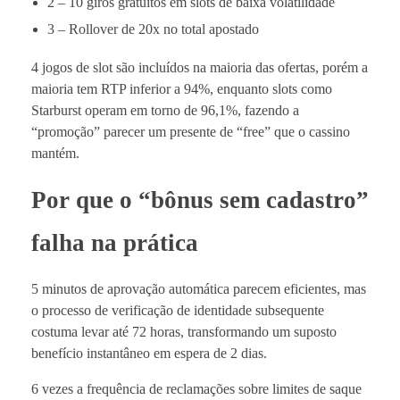
2 – 10 giros gratuitos em slots de baixa volatilidade
3 – Rollover de 20x no total apostado
4 jogos de slot são incluídos na maioria das ofertas, porém a
maioria tem RTP inferior a 94%, enquanto slots como
Starburst operam em torno de 96,1%, fazendo a
“promoção” parecer um presente de “free” que o cassino
mantém.
Por que o “bônus sem cadastro”
falha na prática
5 minutos de aprovação automática parecem eficientes, mas
o processo de verificação de identidade subsequente
costuma levar até 72 horas, transformando um suposto
benefício instantâneo em espera de 2 dias.
6 vezes a frequência de reclamações sobre limites de saque