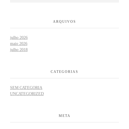
ARQUIVOS
julho 2026
maio 2026
julho 2018
CATEGORIAS
SEM CATEGORIA
UNCATEGORIZED
META