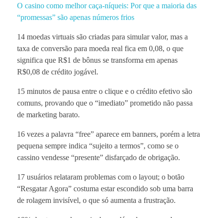
O casino como melhor caça-níqueis: Por que a maioria das
“promessas” são apenas números frios
14 moedas virtuais são criadas para simular valor, mas a
taxa de conversão para moeda real fica em 0,08, o que
significa que R$1 de bônus se transforma em apenas
R$0,08 de crédito jogável.
15 minutos de pausa entre o clique e o crédito efetivo são
comuns, provando que o “imediato” prometido não passa
de marketing barato.
16 vezes a palavra “free” aparece em banners, porém a letra
pequena sempre indica “sujeito a termos”, como se o
cassino vendesse “presente” disfarçado de obrigação.
17 usuários relataram problemas com o layout; o botão
“Resgatar Agora” costuma estar escondido sob uma barra
de rolagem invisível, o que só aumenta a frustração.