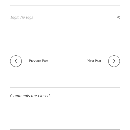
Tags: No tags
Previous Post
Next Post
Comments are closed.