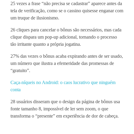
25 vezes a frase “não precisa se cadastrar” aparece antes da
tela de verificação, como se o cassino quisesse enganar com
um truque de ilusionismo.
26 cliques para cancelar o bônus são necessários, mas cada
clique dispara um pop-up adicional, tornando o processo
tão irritante quanto a própria jogatina.
27% das vezes o bônus acaba expirando antes de ser usado,
um número que ilustra a efemeridade das promessas de
“gratuito”.
Caça-níqueis no Android: o caos lucrativo que ninguém
conta
28 usuários disseram que o design da página de bônus usa
fonte tamanho 8, impossível de ler sem zoom, o que
transforma o “presente” em experiência de dor de cabeça.