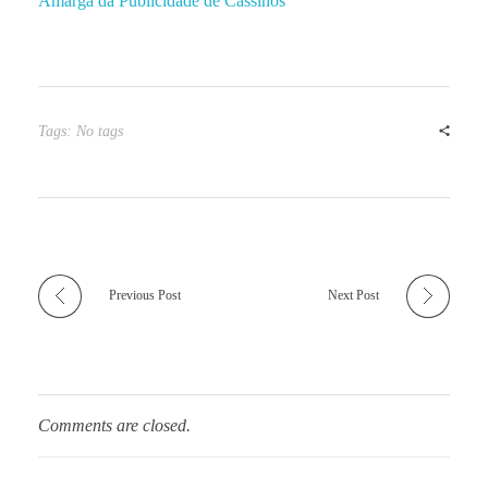
Amarga da Publicidade de Cassinos
Tags: No tags
Previous Post
Next Post
Comments are closed.