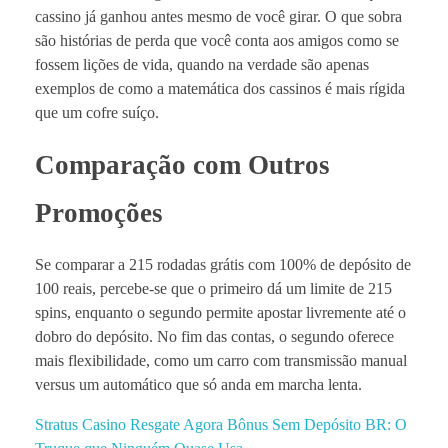
cassino já ganhou antes mesmo de você girar. O que sobra
são histórias de perda que você conta aos amigos como se
fossem lições de vida, quando na verdade são apenas
exemplos de como a matemática dos cassinos é mais rígida
que um cofre suíço.
Comparação com Outros
Promoções
Se comparar a 215 rodadas grátis com 100% de depósito de
100 reais, percebe-se que o primeiro dá um limite de 215
spins, enquanto o segundo permite apostar livremente até o
dobro do depósito. No fim das contas, o segundo oferece
mais flexibilidade, como um carro com transmissão manual
versus um automático que só anda em marcha lenta.
Stratus Casino Resgate Agora Bônus Sem Depósito BR: O