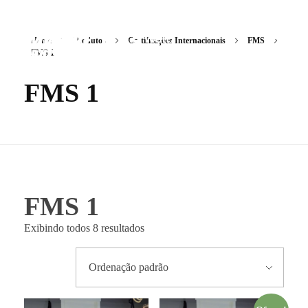
Home
Produtos
Certificações Internacionais
FMS
FMS 1
FMS 1
Mwove Education
A Maior Escola de Movimento do Brasil.
FMS 1
Exibindo todos 8 resultados