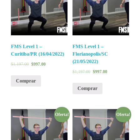
FMS Level 1 –
FMS Level 1 –
Curitiba/PR (16/04/2022)
Florianopolis/SC
(21/05/2022)
$
1,197.00
$
997.00
$
1,197.00
$
997.00
Comprar
Comprar
Oferta!
Oferta!