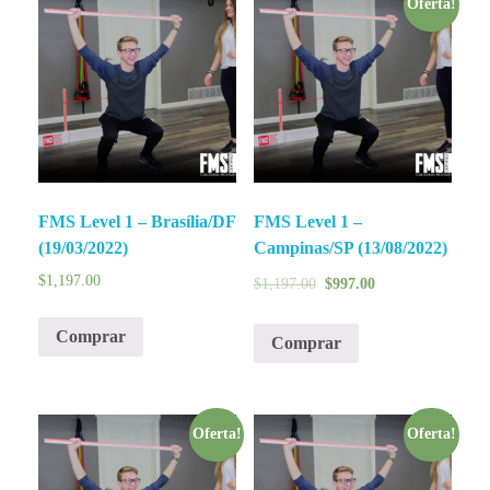
Oferta!
FMS Level 1 – Brasília/DF
FMS Level 1 –
(19/03/2022)
Campinas/SP (13/08/2022)
$
1,197.00
$
1,197.00
$
997.00
Comprar
Comprar
Oferta!
Oferta!