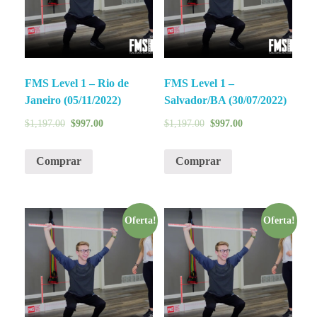
FMS Level 1 – Rio de
FMS Level 1 –
Janeiro (05/11/2022)
Salvador/BA (30/07/2022)
$
1,197.00
$
997.00
$
1,197.00
$
997.00
Comprar
Comprar
Oferta!
Oferta!